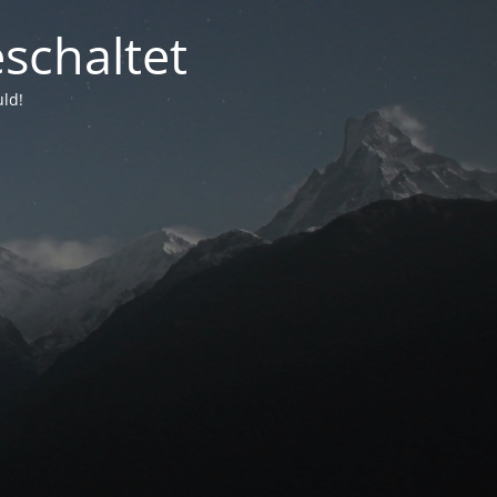
schaltet
uld!