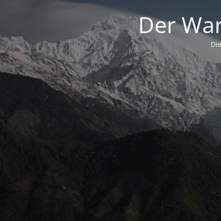
Der War
Die